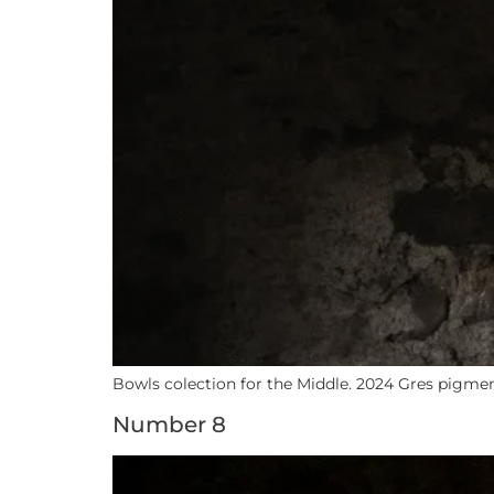
Bowls colection for the Middle. 2024 Gres pigmen
Number 8