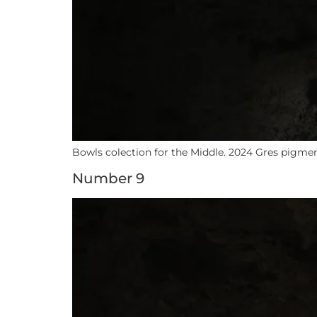
Bowls colection for the Middle. 2024 Gres pigmen
Number 9